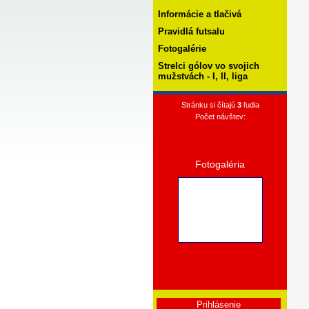
Informácie a tlačivá
Pravidlá futsalu
Fotogalérie
Strelci gólov vo svojich
mužstvách - I, II, liga
Stránku si čítajú
3
ľudia
Počet návštev:
Fotogaléria
Prihlásenie