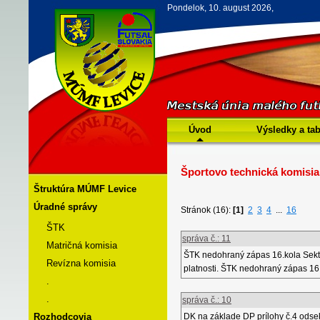
Pondelok, 10. august 2026,
Úvod
Výsledky a ta
Športovo technická komisia
Štruktúra MÚMF Levice
Úradné správy
Stránok (16):
[1]
2
3
4
...
16
ŠTK
správa č.: 11
Matričná komisia
ŠTK nedohraný zápas 16.kola Sekto
Revízna komisia
platnosti. ŠTK nedohraný zápas 16.
.
.
správa č.: 10
Rozhodcovia
DK na základe DP prílohy č.4 odse