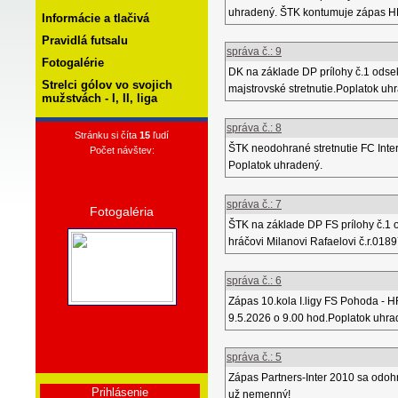
uhradený. ŠTK kontumuje zápas HR
Informácie a tlačivá
Pravidlá futsalu
správa č.: 9
Fotogalérie
DK na základe DP prílohy č.1 odsek
Strelci gólov vo svojich
majstrovské stretnutie.Poplatok uh
mužstvách - I, II, liga
správa č.: 8
Stránku si číta
15
ľudí
ŠTK neodohrané stretnutie FC Inte
Počet návštev:
Poplatok uhradený.
správa č.: 7
Fotogaléria
ŠTK na základe DP FS prílohy č.1 
hráčovi Milanovi Rafaelovi č.r.018
správa č.: 6
Zápas 10.kola I.ligy FS Pohoda -
9.5.2026 o 9.00 hod.Poplatok uhrad
správa č.: 5
Zápas Partners-Inter 2010 sa odoh
Prihlásenie
už nemenný!