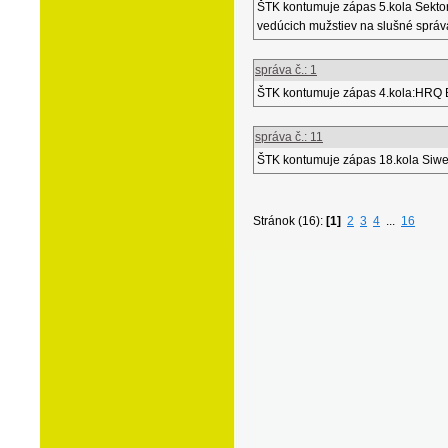
ŠTK kontumuje zápas 5.kola Sekto
vedúcich mužstiev na slušné správa
správa č.: 1
ŠTK kontumuje zápas 4.kola:HRQ B
správa č.: 11
ŠTK kontumuje zápas 18.kola Siwe
Stránok (16):
[1]
2
3
4
...
16