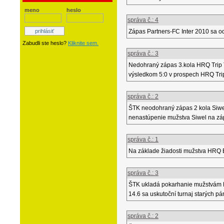
meno
heslo
správa č.: 4
Zápas Partners-FC Inter 2010 sa od
Zabudli ste heslo?
Kliknite sem.
správa č.: 3
Nedohraný zápas 3.kola HRQ Trip 
výsledkom 5:0 v prospech HRQ Trip
správa č.: 2
ŠTK neodohraný zápas 2 kola Siw
nenastúpenie mužstva Siwel na záp
správa č.: 1
Na základe žiadosti mužstva HRQ
správa č.: 3
ŠTK ukladá pokarhanie mužstvám FC
14.6 sa uskutoční turnaj starých p
správa č.: 2