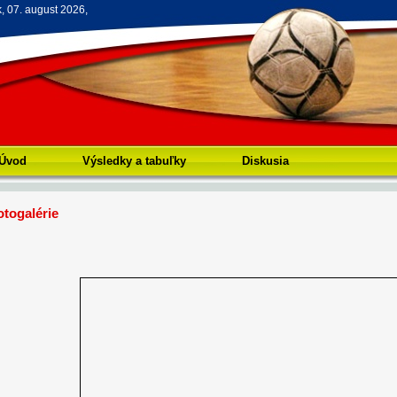
k, 07. august 2026,
Úvod
Výsledky a tabuľky
Diskusia
otogalérie