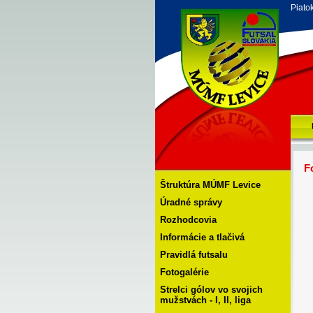
Piato
F
Štruktúra MÚMF Levice
Úradné správy
Rozhodcovia
Informácie a tlačivá
Pravidlá futsalu
Fotogalérie
Strelci gólov vo svojich
mužstvách - I, II, liga