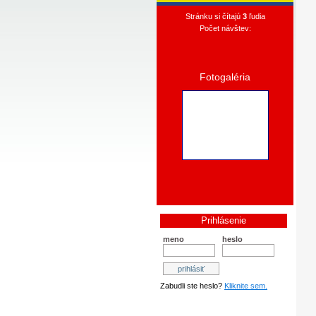
Stránku si čítajú
3
ľudia
Počet návštev:
Fotogaléria
Prihlásenie
meno
heslo
Zabudli ste heslo?
Kliknite sem.