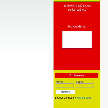
Stránku si čítajú
3
ľudia
Počet návštev:
Fotogaléria
Prihlásenie
meno
heslo
Zabudli ste heslo?
Kliknite sem.