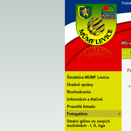
Piato
F
Štruktúra MÚMF Levice
Úradné správy
Rozhodcovia
Informácie a tlačivá
Pravidlá futsalu
Fotogalérie
Strelci gólov vo svojich
mužstvách - I, II, liga