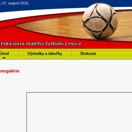
k, 07. august 2026,
Úvod
Výsledky a tabuľky
Diskusia
otogalérie