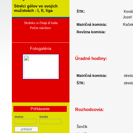
Strelci gólov vo svojich
mužstvách - I, II, liga
ŠTK:
Ková
Jozef 
Stránku si čítajú
2
ľudia
Matričná komisia:
Raček
Počet návštev:
Revízna komisia:
Fotogaléria
Úradné hodiny:
Matričná komisia:
stred
ŠTK:
stred
Prihlásenie
Rozhodcovia:
meno
heslo
Ševčík