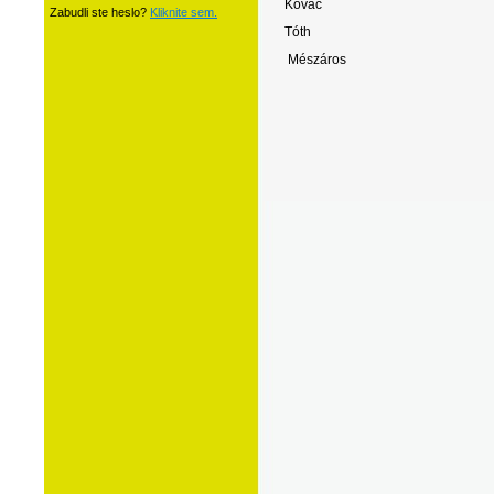
Kováč
Zabudli ste heslo?
Kliknite sem.
Tóth
Mészáros