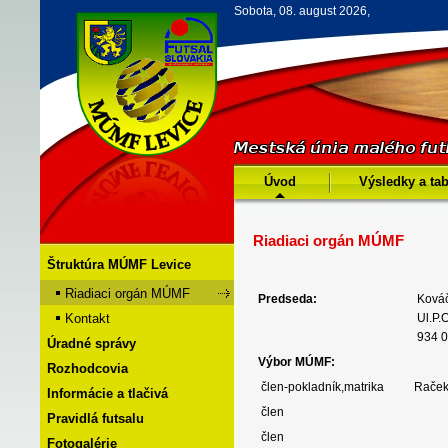
Sobota, 08. august 2026,
Úvod
Výsledky a ta
Riadiaci orgán MÚMF
Štruktúra MÚMF Levice
Riadiaci orgán MÚMF
Predseda:
Kováč
Kontakt
Ul.P.
934 0
Úradné správy
Výbor MÚMF:
Rozhodcovia
člen-pokladník,matrika
Raček
Informácie a tlačivá
člen
Pravidlá futsalu
člen
Fotogalérie