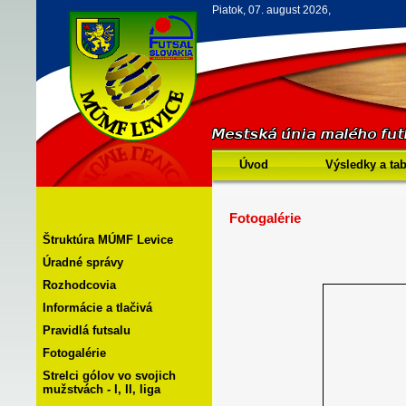
Piatok, 07. august 2026,
Úvod
Výsledky a ta
Fotogalérie
Štruktúra MÚMF Levice
Úradné správy
Rozhodcovia
Informácie a tlačivá
Pravidlá futsalu
Fotogalérie
Strelci gólov vo svojich
mužstvách - I, II, liga