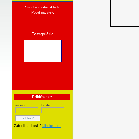
Stránku si čítajú
4
ľudia
Počet návštev:
Fotogaléria
Prihlásenie
meno
heslo
Zabudli ste heslo?
Kliknite sem.