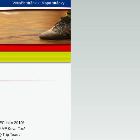
Vytlačiť stránku
|
Mapa stránky
/FC Inter 2010/
k/KMF Kova-Tex/
Q Trip Team/