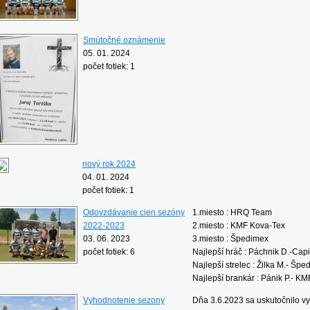
Smútočné oznámenie
05. 01. 2024
počet fotiek: 1
nový rok 2024
04. 01. 2024
počet fotiek: 1
Odovzdávanie cien sezóny
1.miesto : HRQ Team
2022-2023
2.miesto : KMF Kova-Tex
03. 06. 2023
3.miesto : Špedimex
počet fotiek: 6
Najlepší hráč : Páchnik D.-Capi
Najlepší strelec : Žilka M.- Šp
Najlepší brankár : Pánik P.- K
Vyhodnotenie sezony
Dňa 3.6.2023 sa uskutočnilo 