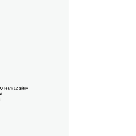
RQ Team 12 gólov
ol
l