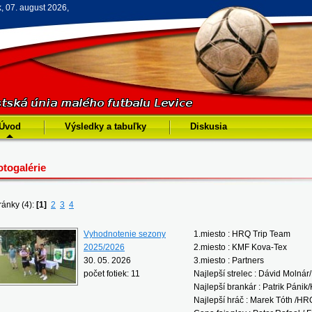
k, 07. august 2026,
Úvod
Výsledky a tabuľky
Diskusia
otogalérie
ránky (4):
[1]
2
3
4
Vyhodnotenie sezony
1.miesto : HRQ Trip Team
2025/2026
2.miesto : KMF Kova-Tex
30. 05. 2026
3.miesto : Partners
počet fotiek: 11
Najlepší strelec : Dávid Molnár
Najlepší brankár : Patrik Páni
Najlepší hráč : Marek Tóth /HR