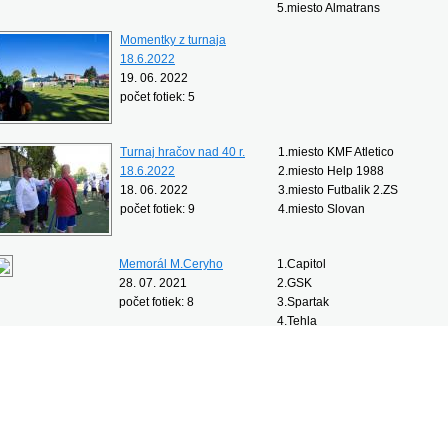
5.miesto Almatrans
Momentky z turnaja
18.6.2022
19. 06. 2022
počet fotiek: 5
Turnaj hračov nad 40 r.
1.miesto KMF Atletico
18.6.2022
2.miesto Help 1988
18. 06. 2022
3.miesto Futbalik 2.ZS
počet fotiek: 9
4.miesto Slovan
Memorál M.Ceryho
1.Capitol
28. 07. 2021
2.GSK
počet fotiek: 8
3.Spartak
4.Tehla
Naj.hráč M.Klinka-GSK
Naj.brankár M.Krén-Capitol
ránky (4):
[1]
2
3
4