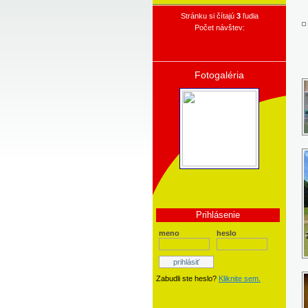
Stránku si čítajú
3
ľudia
Počet návštev:
Fotogaléria
Prihlásenie
meno
heslo
Zabudli ste heslo?
Kliknite sem.