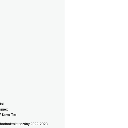
tol
edimex
MF Kova-Tex
vyhodnotenie sezóny 2022-2023