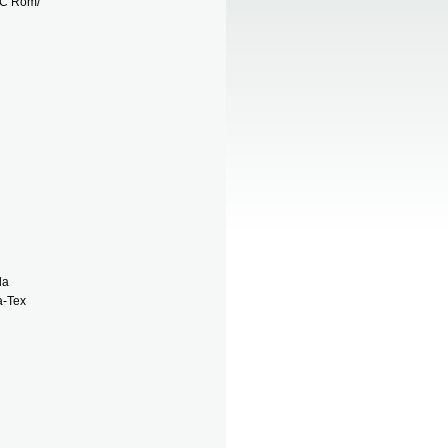
 FC Róm/
da
a-Tex