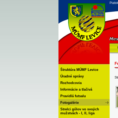
Piato
F
Štruktúra MÚMF Levice
Úradné správy
St
Rozhodcovia
Informácie a tlačivá
Pravidlá futsalu
Fotogalérie
Strelci gólov vo svojich
mužstvách - I, II, liga