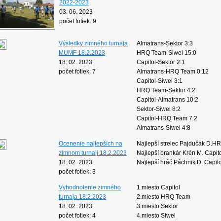
2022-2023
03. 06. 2023
počet fotiek: 9
Výsledky zimného turnaja
Almatrans-Sektor 3:3
MUMF 18.2.2023
HRQ Team-Siwel 15:0
18. 02. 2023
Capitol-Sektor 2:1
počet fotiek: 7
Almatrans-HRQ Team 0:12
Capitol-Siwel 3:1
HRQ Team-Sektor 4:2
Capitol-Almatrans 10:2
Sektor-Siwel 8:2
Capitol-HRQ Team 7:2
Almatrans-Siwel 4:8
Ocenenie najlepších na
Najlepší strelec Pajdučák D.H
zimnom turnaji 18.2.2023
Najlepší brankár Krén M. Capit
18. 02. 2023
Najlepší hráč Páchnik D. Capito
počet fotiek: 3
Vyhodnotenie zimného
1.miesto Capitol
turnaja 18.2.2023
2.miesto HRQ Team
18. 02. 2023
3.miesto Sektor
počet fotiek: 4
4.miesto Siwel