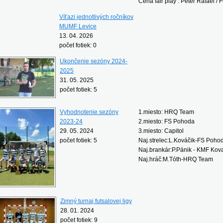
Cena fair play : Peter Rafael /
Víťazi jednotlivých ročníkov
MUMF Levice
13. 04. 2026
počet fotiek: 0
Ukončenie sezóny 2024-
2025
31. 05. 2025
počet fotiek: 5
Vyhodnotenie sezóny
1.miesto: HRQ Team
2023-24
2.miesto: FS Pohoda
29. 05. 2024
3.miesto: Capitol
počet fotiek: 5
Naj.strelec:L.Kováčik-FS Poho
Naj.brankár:P.Pánik - KMF Kov
Naj.hráč:M.Tóth-HRQ Team
Zimný turnaj futsalovej ligy
28. 01. 2024
počet fotiek: 9